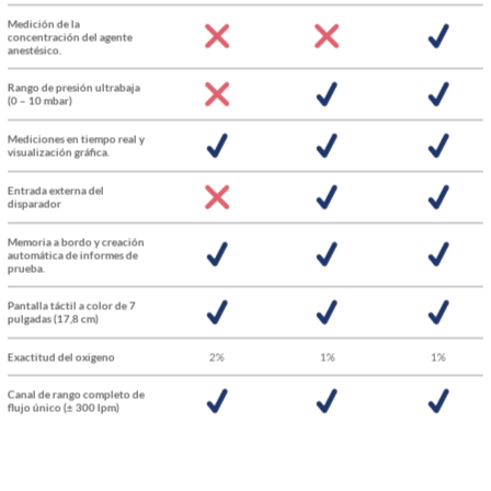
Medición de la
concentración del agente
anestésico.
Rango de presión ultrabaja
(0 – 10 mbar)
Mediciones en tiempo real y
visualización gráfica.
Entrada externa del
disparador
Memoria a bordo y creación
automática de informes de
prueba.
Pantalla táctil a color de 7
pulgadas (17,8 cm)
Exactitud del oxigeno
2%
1%
1%
Canal de rango completo de
flujo único (± 300 lpm)