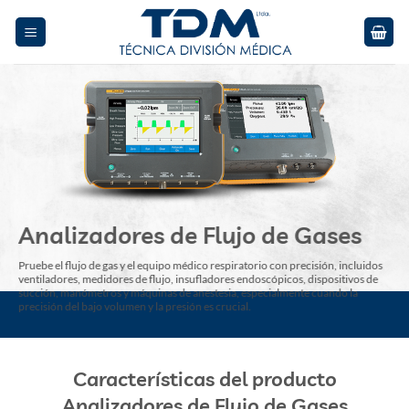
Skip
to
content
Analizadores de Flujo de Gases
Pruebe el flujo de gas y el equipo médico respiratorio con precisión, incluidos
ventiladores, medidores de flujo, insufladores endoscópicos, dispositivos de
succión, manómetros y máquinas de anestesia, especialmente cuando la
precisión del bajo volumen y la presión es crucial.
Características del producto
Analizadores de Flujo de Gases