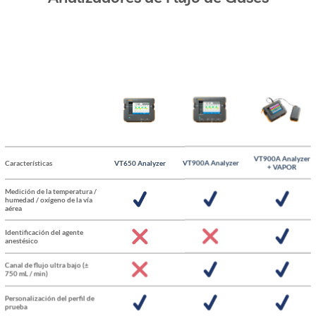
VT900A Analyzer
Características
VT650 Analyzer
VT900A Analyzer
+ VAPOR
Medición de la temperatura /
humedad / oxígeno de la vía
aérea
Identificación del agente
anestésico
Canal de flujo ultra bajo (±
750 mL / min)
Personalización del perfil de
prueba