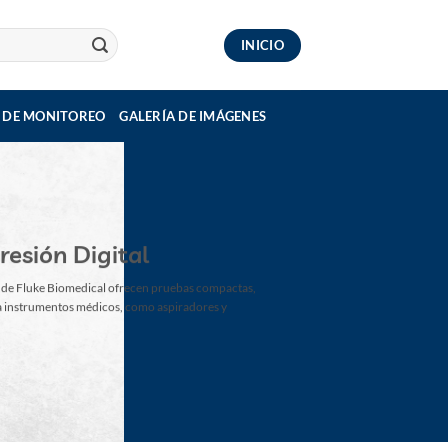
INICIO
 DE MONITOREO
GALERÍA DE IMÁGENES
resión Digital
l de Fluke Biomedical ofrecen pruebas compactas,
ra instrumentos médicos, como aspiradores y