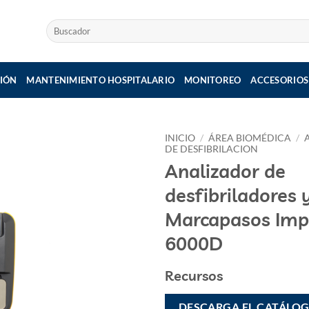
Buscar
por:
IÓN
MANTENIMIENTO HOSPITALARIO
MONITOREO
ACCESORIOS
INICIO
/
ÁREA BIOMÉDICA
/
DE DESFIBRILACION
Analizador de
desfibriladores 
Marcapasos Imp
6000D
Recursos
DESCARGA EL CATÁLO