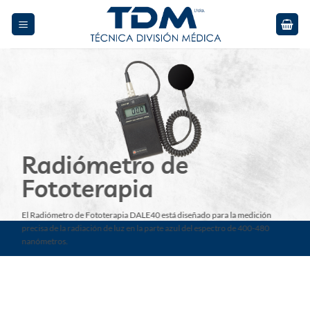
Skip
to
content
Radiómetro de
Fototerapia
El Radiómetro de Fototerapia DALE40 está diseñado para la medición
precisa de la radiación de luz en la parte azul del espectro de 400-480
nanómetros.