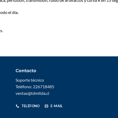
aca, perfusión, transmisión, ruido de artefactos y curva R en 15 s
odo el día.
s.
Contacto
Soporte técnico
Teléfono: 226718485
ventas@tdmltda.cl
TELÉFONO
E-MAIL