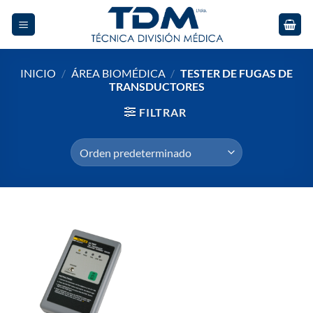
Skip
to
content
INICIO
/
ÁREA BIOMÉDICA
/
TESTER DE FUGAS DE
TRANSDUCTORES
FILTRAR