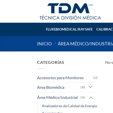
Skip
to
content
FLUKEBIOMEDICAL/RAYSAFE
CALIBRAC
INICIO
/
ÁREA MÉDICO/INDUSTRI
CATEGORÍAS
No s
Accesorios para Monitores
(12)
Área Biomédica
(30)
Área Médico/Industrial
(16)
Analizadores de Calidad de Energía